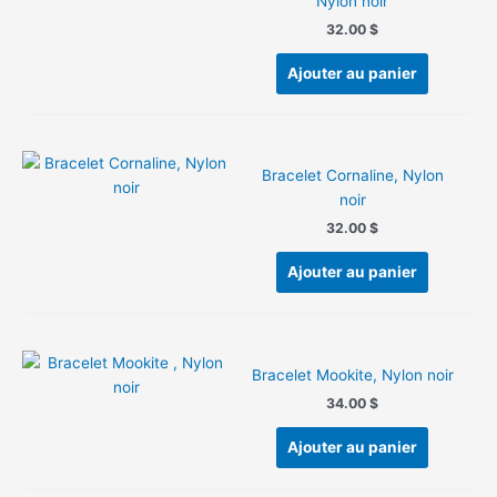
Nylon noir
options
peuvent
32.00
$
être
Ajouter au panier
choisies
sur
la
page
du
Bracelet Cornaline, Nylon
produit
noir
32.00
$
Ajouter au panier
Bracelet Mookite, Nylon noir
34.00
$
Ajouter au panier