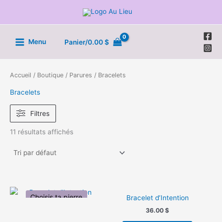
Aller
au
contenu
Menu
Panier/
0.00
$
Accueil
/
Boutique
/
Parures
/ Bracelets
Bracelets
Filtres
11 résultats affichés
Choisis ta pierre
Bracelet d’Intention
36.00
$