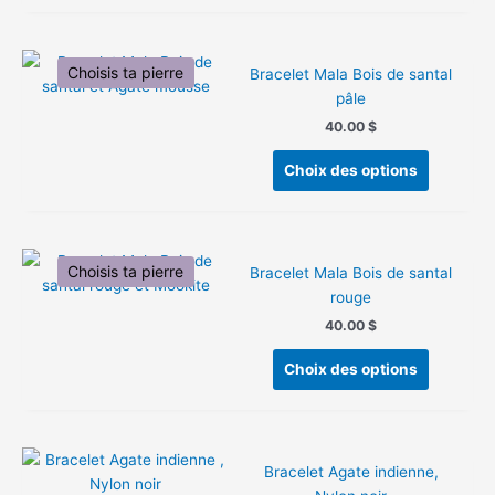
a
la
plusieurs
page
variation
Choisis ta pierre
du
Bracelet Mala Bois de santal
Les
produit
pâle
options
peuvent
40.00
$
être
Ce
Choix des options
choisies
produit
sur
a
la
plusieurs
page
variation
Choisis ta pierre
du
Bracelet Mala Bois de santal
Les
produit
rouge
options
peuvent
40.00
$
être
Ce
Choix des options
choisies
produit
sur
a
la
plusieurs
page
variation
du
Bracelet Agate indienne,
Les
produit